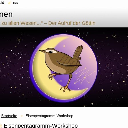
cht
rss
nnen
 zu allen Wesen..." – Der Aufruf der Göttin
Startseite
Eisenpentagramm-Workshop
Eisenpentagramm-Workshop