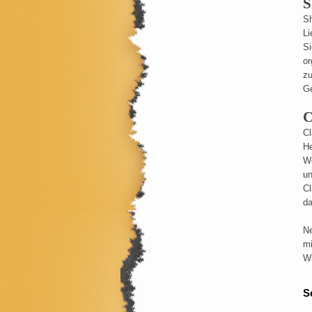
S
Sh
Li
Si
or
zu
Ge
C
Cl
He
We
un
Cl
da
Ne
mi
Wi
S