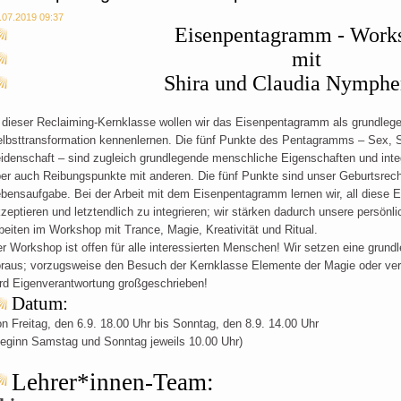
.07.2019 09:37
Eisenpentagramm - Work
mit
Shira und Claudia Nymphe
 dieser Reclaiming-Kernklasse wollen wir das Eisenpentagramm als grundleg
lbsttransformation kennenlernen. Die fünf Punkte des Pentagramms – Sex, S
idenschaft – sind zugleich grundlegende menschliche Eigenschaften und inte
er auch Reibungspunkte mit anderen. Die fünf Punkte sind unser Geburtsrech
bensaufgabe. Bei der Arbeit mit dem Eisenpentagramm lernen wir, all diese E
zeptieren und letztendlich zu integrieren; wir stärken dadurch unsere persönli
beiten im Workshop mit Trance, Magie, Kreativität und Ritual.
r Workshop ist offen für alle interessierten Menschen! Wir setzen eine grund
raus; vorzugsweise den Besuch der Kernklasse Elemente der Magie oder ver
rd Eigenverantwortung großgeschrieben!
Datum:
n Freitag, den 6.9. 18.00 Uhr bis Sonntag, den 8.9. 14.00 Uhr
eginn Samstag und Sonntag jeweils 10.00 Uhr)
Lehrer*innen-Team: