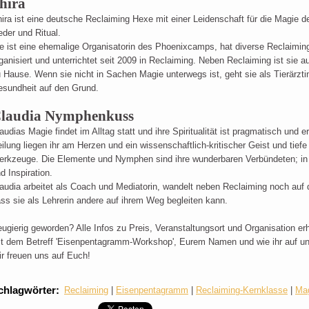
hira
ira ist eine deutsche Reclaiming Hexe mit einer Leidenschaft für die Magie 
eder und Ritual.
e ist eine ehemalige Organisatorin des Phoenixcamps, hat diverse Reclaimi
ganisiert und unterrichtet seit 2009 in Reclaiming. Neben Reclaiming ist sie a
 Hause. Wenn sie nicht in Sachen Magie unterwegs ist, geht sie als Tierärzt
sundheit auf den Grund.
laudia Nymphenkuss
audias Magie findet im Alltag statt und ihre Spiritualität ist pragmatisch un
ilung liegen ihr am Herzen und ein wissenschaftlich-kritischer Geist und tiefe
rkzeuge. Die Elemente und Nymphen sind ihre wunderbaren Verbündeten; in G
d Inspiration.
audia arbeitet als Coach und Mediatorin, wandelt neben Reclaiming noch auf d
ss sie als Lehrerin andere auf ihrem Weg begleiten kann.
ugierig geworden? Alle Infos zu Preis, Veranstaltungsort und Organisation erha
t dem Betreff 'Eisenpentagramm-Workshop', Eurem Namen und wie ihr auf u
r freuen uns auf Euch!
chlagwörter
:
Reclaiming
|
Eisenpentagramm
|
Reclaiming-Kernklasse
|
Ma