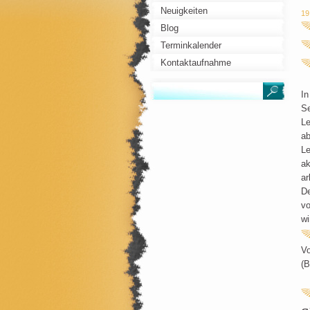
Neuigkeiten
19
Blog
Terminkalender
Kontaktaufnahme
In
Se
Le
ab
Le
ak
ar
De
vo
wi
Vo
(B